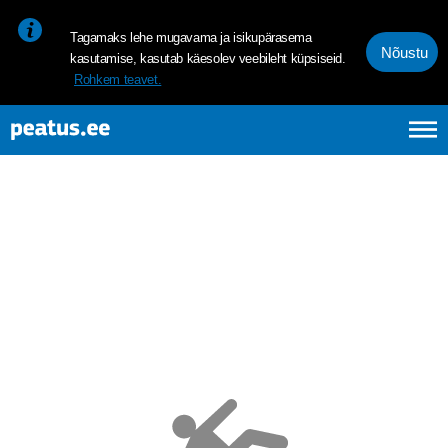
<p><span style="font-size: 10pt; line-height: 107%; font-family: 
Tagamaks lehe mugavama ja isikupärasema
Nõustu
kasutamise, kasutab käesolev veebileht küpsiseid.
Rohkem teavet.