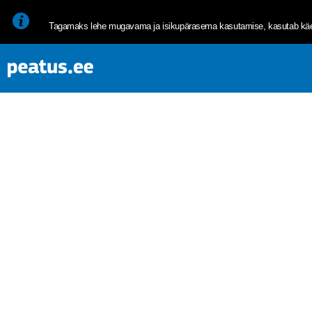
<p><span style="font-size: 10pt; line-height: 107%; font-family: 
Tagamaks lehe mugavama ja isikupärasema kasutamise, kasutab käes