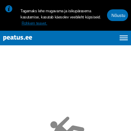
<p><span style="font-size: 10pt; line-height: 107%; font-family: 
Tagamaks lehe mugavama ja isikupärasema
Nõustu
kasutamise, kasutab käesolev veebileht küpsiseid.
Rohkem teavet.