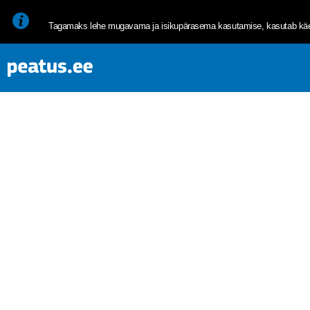
<p><span style="font-size: 10pt; line-height: 107%; font-family: 
Tagamaks lehe mugavama ja isikupärasema kasutamise, kasutab käes