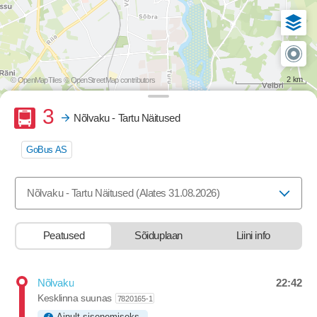
2 km
© OpenMapTiles
© OpenStreetMap contributors
Buss
3
Nõlvaku - Tartu Näitused
GoBus AS
Valige marsruut, mida soovite vaadata
Nõlvaku - Tartu Näitused (Alates 31.08.2026)
Peatused
Sõiduplaan
Liini info
22:42
Nõlvaku
Departure time
Kesklinna suunas
7820165-1
Ainult sisenemiseks