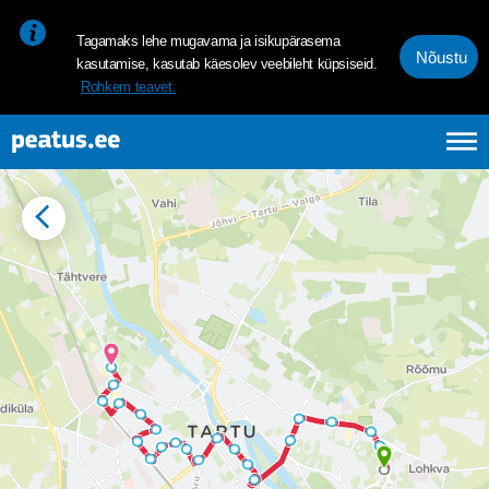
<p><span style="font-size: 10pt; line-height: 107%; font-family: 
Tagamaks lehe mugavama ja isikupärasema
Nõustu
kasutamise, kasutab käesolev veebileht küpsiseid.
Rohkem teavet.