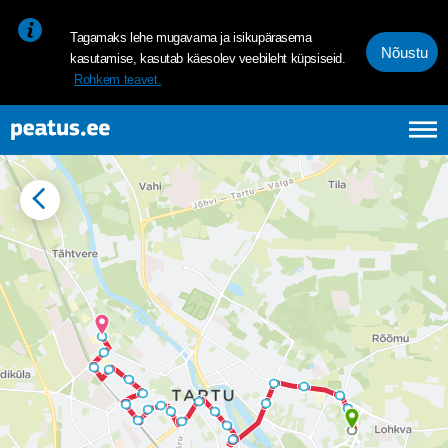
<p><span style="font-size: 10pt; line-height: 107%; font-family: 
Tagamaks lehe mugavama ja isikupärasema
Nõustu
kasutamise, kasutab käesolev veebileht küpsiseid.
Rohkem teavet.