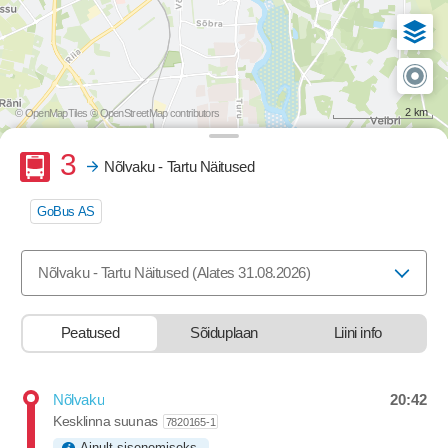
2 km
© OpenMapTiles
© OpenStreetMap contributors
Buss
3
Nõlvaku - Tartu Näitused
GoBus AS
Valige marsruut, mida soovite vaadata
Nõlvaku - Tartu Näitused (Alates 31.08.2026)
Peatused
Sõiduplaan
Liini info
20:42
Nõlvaku
Departure time
Kesklinna suunas
7820165-1
Ainult sisenemiseks