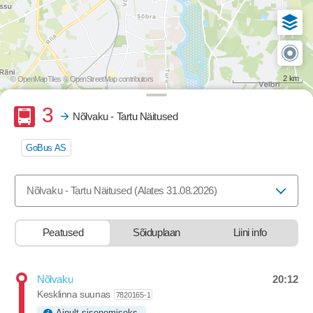
2 km
© OpenMapTiles
© OpenStreetMap contributors
Buss
3
Nõlvaku - Tartu Näitused
GoBus AS
Valige marsruut, mida soovite vaadata
Nõlvaku - Tartu Näitused (Alates 31.08.2026)
Peatused
Sõiduplaan
Liini info
20:12
Nõlvaku
Departure time
Kesklinna suunas
7820165-1
Ainult sisenemiseks