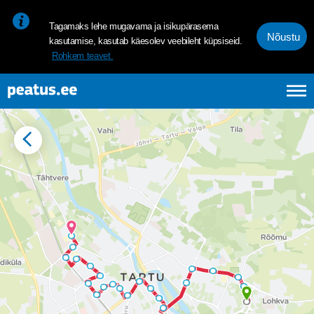
<p><span style="font-size: 10pt; line-height: 107%; font-family: 
Tagamaks lehe mugavama ja isikupärasema
Nõustu
kasutamise, kasutab käesolev veebileht küpsiseid.
Rohkem teavet.