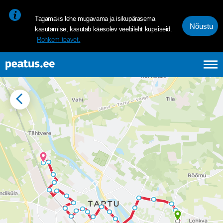
<p><span style="font-size: 10pt; line-height: 107%; font-family: 
Tagamaks lehe mugavama ja isikupärasema
Nõustu
kasutamise, kasutab käesolev veebileht küpsiseid.
Rohkem teavet.