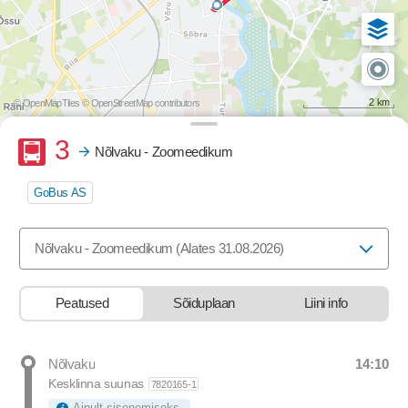
2 km
© OpenMapTiles
© OpenStreetMap contributors
Buss
3
Nõlvaku - Zoomeedikum
GoBus AS
Valige marsruut, mida soovite vaadata
Nõlvaku - Zoomeedikum (Alates 31.08.2026)
Peatused
Sõiduplaan
Liini info
14:10
Nõlvaku
Departure time
Kesklinna suunas
7820165-1
Ainult sisenemiseks