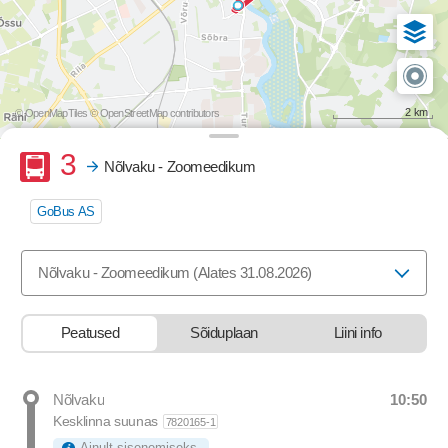
2 km
© OpenMapTiles
© OpenStreetMap contributors
Buss
3
Nõlvaku - Zoomeedikum
GoBus AS
Valige marsruut, mida soovite vaadata
Nõlvaku - Zoomeedikum (Alates 31.08.2026)
Peatused
Sõiduplaan
Liini info
10:50
Nõlvaku
Departure time
Kesklinna suunas
7820165-1
Ainult sisenemiseks