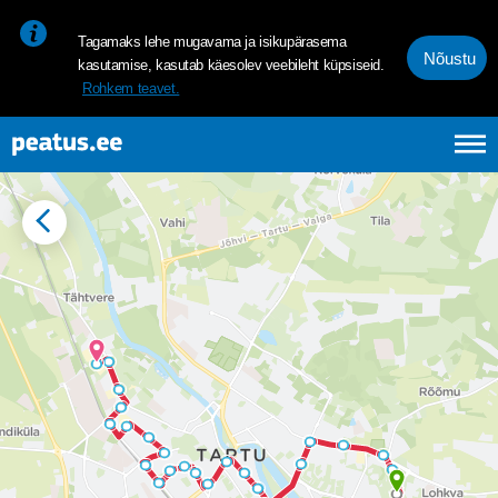
<p><span style="font-size: 10pt; line-height: 107%; font-family: 
Tagamaks lehe mugavama ja isikupärasema
Nõustu
kasutamise, kasutab käesolev veebileht küpsiseid.
Rohkem teavet.