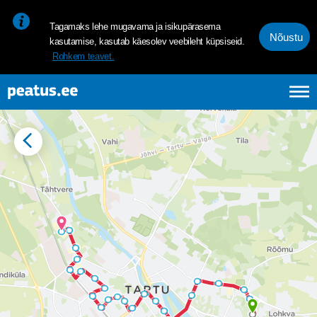
<p><span style="font-size: 10pt; line-height: 107%; font-family: 
Tagamaks lehe mugavama ja isikupärasema
Nõustu
kasutamise, kasutab käesolev veebileht küpsiseid.
Rohkem teavet.