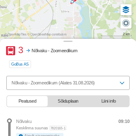
2 km
© OpenMapTiles
© OpenStreetMap contributors
Buss
3
Nõlvaku - Zoomeedikum
GoBus AS
Valige marsruut, mida soovite vaadata
Nõlvaku - Zoomeedikum (Alates 31.08.2026)
Peatused
Sõiduplaan
Liini info
09:10
Nõlvaku
Departure time
Kesklinna suunas
7820165-1
Ainult sisenemiseks