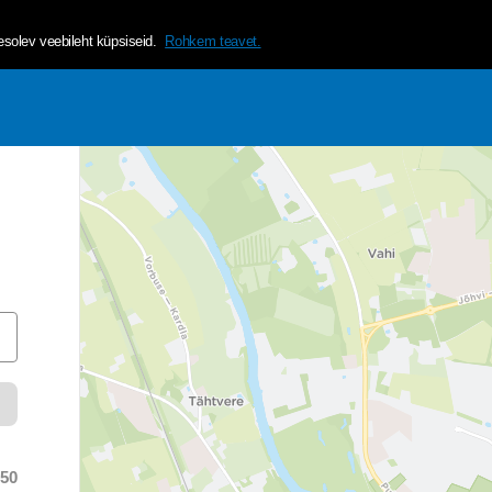
helvetica, arial, sans-serif;">Tagamaks lehe mugavama ja isikup&a
olev veebileht küpsiseid.
Rohkem teavet.
:50
 time was at