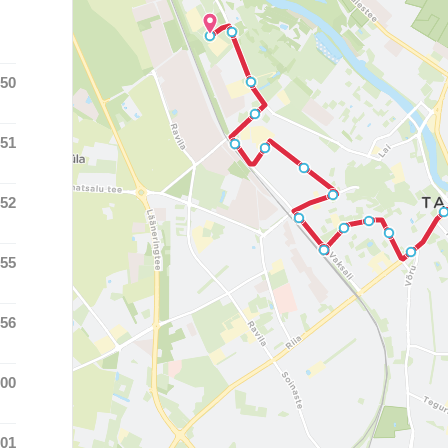
:50
 time was at
:51
 time was at
:52
 time was at
:55
 time was at
:56
 time was at
:00
 time was at
:01