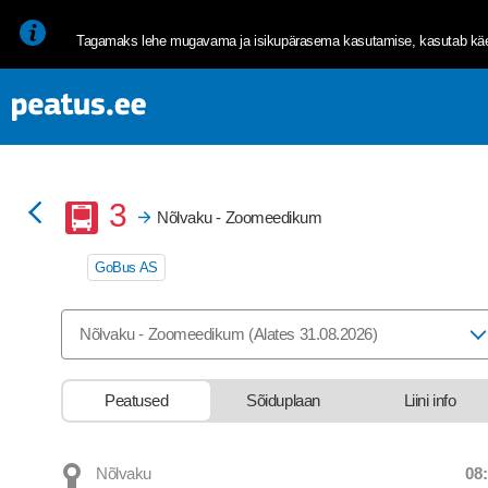
<p><span style="font-size: 10pt; line-height: 107%; font-family: 
Tagamaks lehe mugavama ja isikupärasema kasutamise, kasutab käes
Buss
3
Nõlvaku - Zoomeedikum
GoBus AS
Valige marsruut, mida soovite vaadata
Nõlvaku - Zoomeedikum (Alates 31.08.2026)
Peatused
Sõiduplaan
Liini info
08
Nõlvaku
Departure