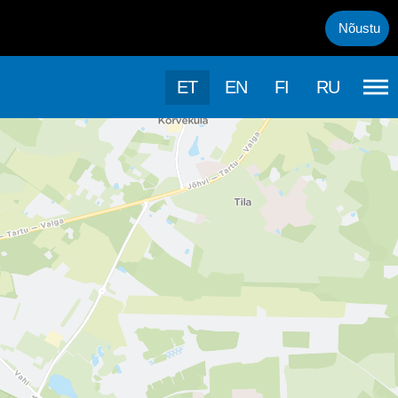
uml;rasema kasutamise, kasutab k&auml;esolev veebileht k&uuml;psis
Nõustu
ET
EN
FI
RU