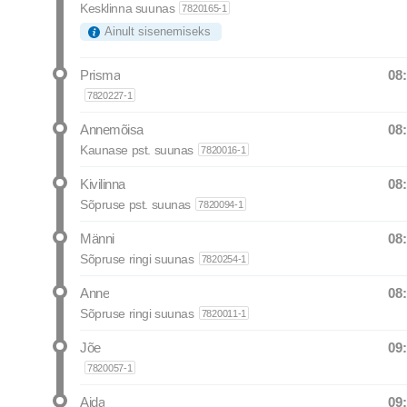
Kesklinna suunas
7820165-1
Ainult sisenemiseks
08
Prisma
Departure
7820227-1
08
Annemõisa
Departure
Kaunase pst. suunas
7820016-1
08
Kivilinna
Departure
Sõpruse pst. suunas
7820094-1
08
Männi
Departure
Sõpruse ringi suunas
7820254-1
08
Anne
Departure
Sõpruse ringi suunas
7820011-1
09
Jõe
Departure
7820057-1
09
Aida