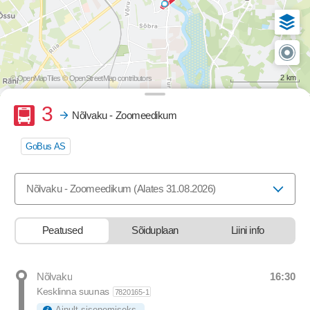
2 km
© OpenMapTiles
© OpenStreetMap contributors
Buss
3
Nõlvaku - Zoomeedikum
GoBus AS
Valige marsruut, mida soovite vaadata
Nõlvaku - Zoomeedikum (Alates 31.08.2026)
Peatused
Sõiduplaan
Liini info
16:30
Nõlvaku
Departure time
Kesklinna suunas
7820165-1
Ainult sisenemiseks