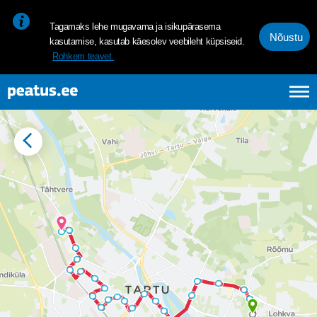
<p><span style="font-size: 10pt; line-height: 107%; font-family: 
Tagamaks lehe mugavama ja isikupärasema
Nõustu
kasutamise, kasutab käesolev veebileht küpsiseid.
Rohkem teavet.