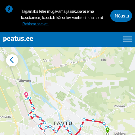
<p><span style="font-size: 10pt; line-height: 107%; font-family: 
Tagamaks lehe mugavama ja isikupärasema
Nõustu
kasutamise, kasutab käesolev veebileht küpsiseid.
Rohkem teavet.