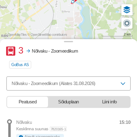
2 km
© OpenMapTiles
© OpenStreetMap contributors
Buss
3
Nõlvaku - Zoomeedikum
GoBus AS
Valige marsruut, mida soovite vaadata
Nõlvaku - Zoomeedikum (Alates 31.08.2026)
Peatused
Sõiduplaan
Liini info
15:10
Nõlvaku
Departure time
Kesklinna suunas
7820165-1
Ainult sisenemiseks