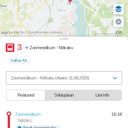
2 km
© OpenMapTiles
© OpenStreetMap contributors
Buss
3
Zoomeedikum - Nõlvaku
GoBus AS
Valige marsruut, mida soovite vaadata
Zoomeedikum - Nõlvaku (Alates 31.08.2026)
Peatused
Sõiduplaan
Liini info
15:10
Zoomeedikum
Departure time
7820258-1
Ainult sisenemiseks