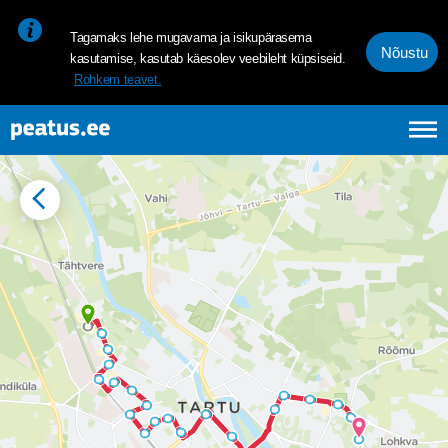
<p><span style="font-size: 10pt; line-height: 107%; font-family: 
Tagamaks lehe mugavama ja isikupärasema
Nõustu
kasutamise, kasutab käesolev veebileht küpsiseid.
Rohkem teavet.