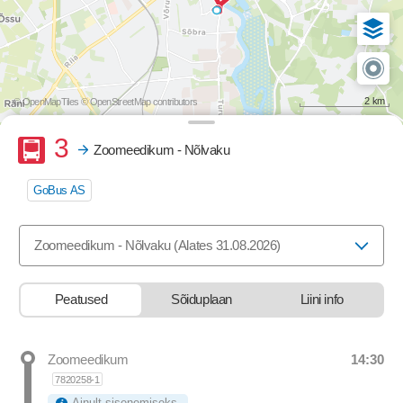
2 km
© OpenMapTiles
© OpenStreetMap contributors
Buss
3
Zoomeedikum - Nõlvaku
GoBus AS
Valige marsruut, mida soovite vaadata
Zoomeedikum - Nõlvaku (Alates 31.08.2026)
Peatused
Sõiduplaan
Liini info
14:30
Zoomeedikum
Departure time
7820258-1
Ainult sisenemiseks