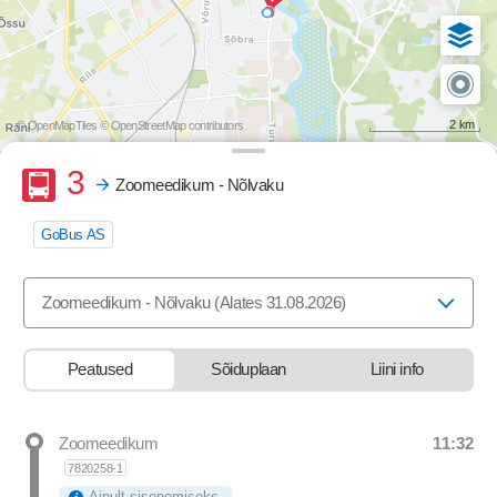
2 km
© OpenMapTiles
© OpenStreetMap contributors
Buss
3
Zoomeedikum - Nõlvaku
GoBus AS
Valige marsruut, mida soovite vaadata
Zoomeedikum - Nõlvaku (Alates 31.08.2026)
Peatused
Sõiduplaan
Liini info
11:32
Zoomeedikum
Departure time
7820258-1
Ainult sisenemiseks