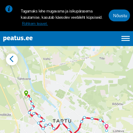
<p><span style="font-size: 10pt; line-height: 107%; font-family: 
Tagamaks lehe mugavama ja isikupärasema
Nõustu
kasutamise, kasutab käesolev veebileht küpsiseid.
Rohkem teavet.