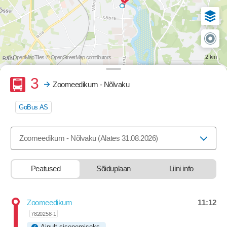
2 km
© OpenMapTiles
© OpenStreetMap contributors
Buss
3
Zoomeedikum - Nõlvaku
GoBus AS
Valige marsruut, mida soovite vaadata
Zoomeedikum - Nõlvaku (Alates 31.08.2026)
Peatused
Sõiduplaan
Liini info
11:12
Zoomeedikum
Departure time
7820258-1
Ainult sisenemiseks