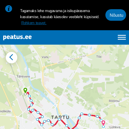
<p><span style="font-size: 10pt; line-height: 107%; font-family: 
Tagamaks lehe mugavama ja isikupärasema
Nõustu
kasutamise, kasutab käesolev veebileht küpsiseid.
Rohkem teavet.