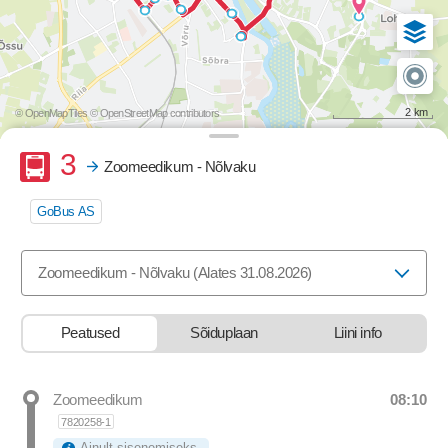
2 km
© OpenMapTiles
© OpenStreetMap contributors
Buss
3
Zoomeedikum - Nõlvaku
GoBus AS
Valige marsruut, mida soovite vaadata
Zoomeedikum - Nõlvaku (Alates 31.08.2026)
Peatused
Sõiduplaan
Liini info
08:10
Zoomeedikum
Departure time
7820258-1
Ainult sisenemiseks