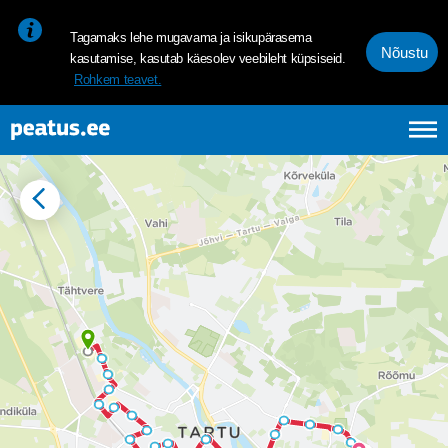
<p><span style="font-size: 10pt; line-height: 107%; font-family: 
Tagamaks lehe mugavama ja isikupärasema
Nõustu
kasutamise, kasutab käesolev veebileht küpsiseid.
Rohkem teavet.