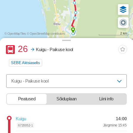
2 km
© OpenMapTiles
© OpenStreetMap contributors
Buss
26
Kuigu - Paikuse kool
SEBE Aktsiaselts
Valige marsruut, mida soovite vaadata
Kuigu - Paikuse kool
Peatused
Sõiduplaan
Liini info
stop-list-update.sr-instructions
14:00
Kuigu
Departure time
Järgmine
15:45
6720052-1