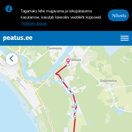
<p><span style="font-size: 10pt; line-height: 107%; font-family: 
Tagamaks lehe mugavama ja isikupärasema
Nõustu
kasutamise, kasutab käesolev veebileht küpsiseid.
Rohkem teavet.