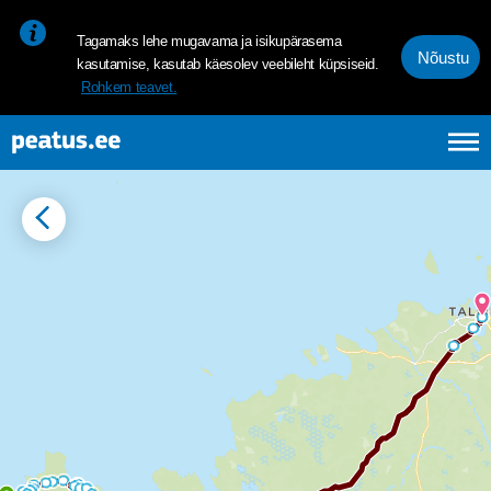
<p><span style="font-size: 10pt; line-height: 107%; font-family: 
Tagamaks lehe mugavama ja isikupärasema
Nõustu
kasutamise, kasutab käesolev veebileht küpsiseid.
Rohkem teavet.