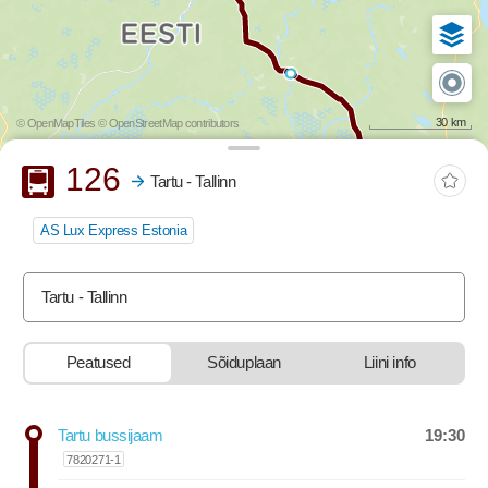
30 km
© OpenMapTiles
© OpenStreetMap contributors
Buss
126
Tartu - Tallinn
AS Lux Express Estonia
Tartu - Tallinn
Peatused
Sõiduplaan
Liini info
stop-list-update.sr-instructions
19:30
Tartu bussijaam
Departure time
7820271-1