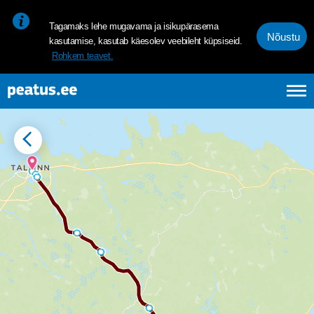
<p><span style="font-size: 10pt; line-height: 107%; font-family: 
Tagamaks lehe mugavama ja isikupärasema
Nõustu
kasutamise, kasutab käesolev veebileht küpsiseid.
Rohkem teavet.