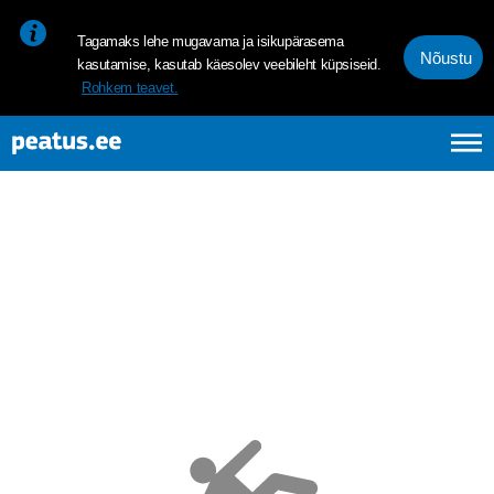
<p><span style="font-size: 10pt; line-height: 107%; font-family: 
Tagamaks lehe mugavama ja isikupärasema
Nõustu
kasutamise, kasutab käesolev veebileht küpsiseid.
Rohkem teavet.