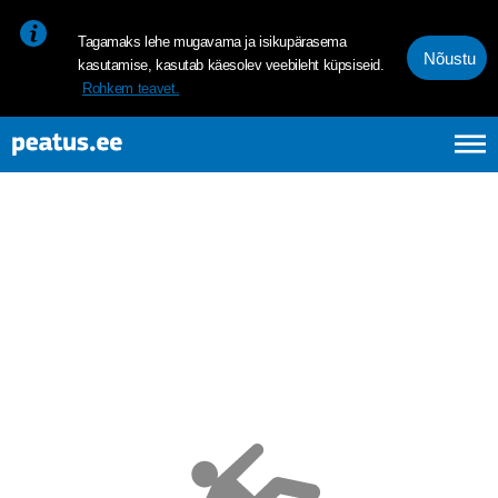
<p><span style="font-size: 10pt; line-height: 107%; font-family: 
Tagamaks lehe mugavama ja isikupärasema
Nõustu
kasutamise, kasutab käesolev veebileht küpsiseid.
Rohkem teavet.