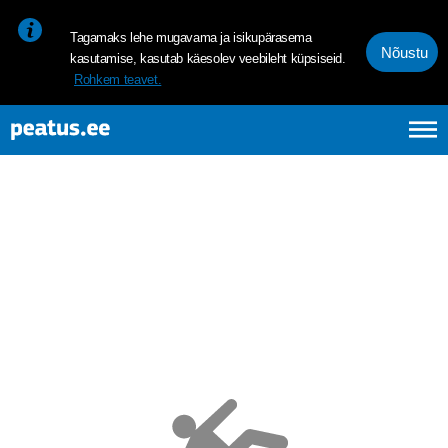
<p><span style="font-size: 10pt; line-height: 107%; font-family: 
Tagamaks lehe mugavama ja isikupärasema
Nõustu
kasutamise, kasutab käesolev veebileht küpsiseid.
Rohkem teavet.