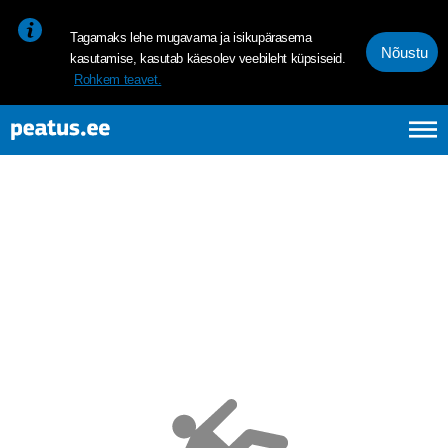
<p><span style="font-size: 10pt; line-height: 107%; font-family: 
Tagamaks lehe mugavama ja isikupärasema
Nõustu
kasutamise, kasutab käesolev veebileht küpsiseid.
Rohkem teavet.