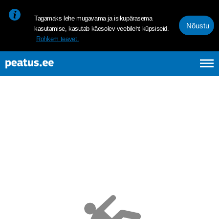
<p><span style="font-size: 10pt; line-height: 107%; font-family: 
Tagamaks lehe mugavama ja isikupärasema
Nõustu
kasutamise, kasutab käesolev veebileht küpsiseid.
Rohkem teavet.