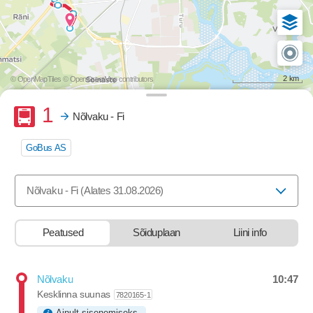
2 km
© OpenMapTiles
© OpenStreetMap contributors
Buss
1
Nõlvaku - Fi
GoBus AS
Valige marsruut, mida soovite vaadata
Nõlvaku - Fi (Alates 31.08.2026)
Peatused
Sõiduplaan
Liini info
10:47
Nõlvaku
Departure time
Kesklinna suunas
7820165-1
Ainult sisenemiseks