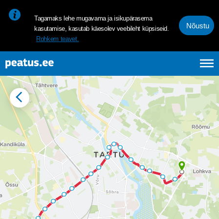
<p><span style="font-size: 10pt; line-height: 107%; font-family: 
Tagamaks lehe mugavama ja isikupärasema
Nõustu
kasutamise, kasutab käesolev veebileht küpsiseid.
Rohkem teavet.