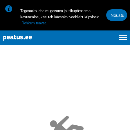
<p><span style="font-size: 10pt; line-height: 107%; font-family: 
Tagamaks lehe mugavama ja isikupärasema
Nõustu
kasutamise, kasutab käesolev veebileht küpsiseid.
Rohkem teavet.