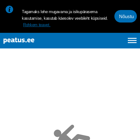
<p><span style="font-size: 10pt; line-height: 107%; font-family: 
Tagamaks lehe mugavama ja isikupärasema
Nõustu
kasutamise, kasutab käesolev veebileht küpsiseid.
Rohkem teavet.