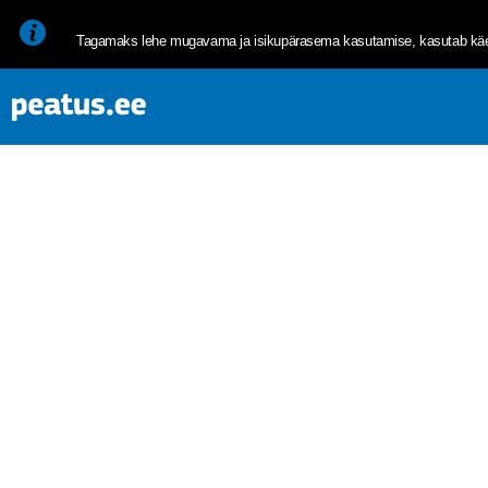
<p><span style="font-size: 10pt; line-height: 107%; font-family: 
Tagamaks lehe mugavama ja isikupärasema kasutamise, kasutab käes