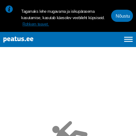
<p><span style="font-size: 10pt; line-height: 107%; font-family: 
Tagamaks lehe mugavama ja isikupärasema
Nõustu
kasutamise, kasutab käesolev veebileht küpsiseid.
Rohkem teavet.