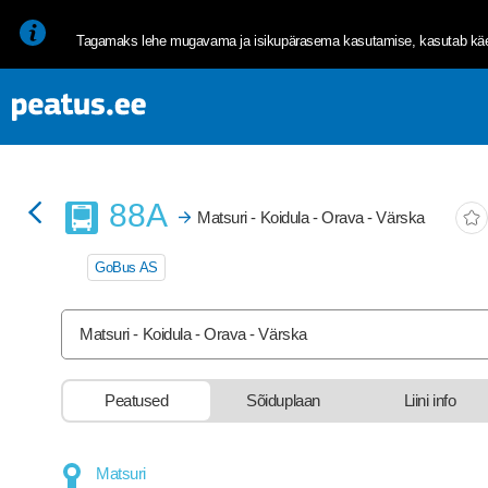
<p><span style="font-size: 10pt; line-height: 107%; font-family: 
Tagamaks lehe mugavama ja isikupärasema kasutamise, kasutab käes
Buss
88A
Matsuri - Koidula - Orava - Värska
GoBus AS
Matsuri - Koidula - Orava - Värska
Peatused
Sõiduplaan
Liini info
stop-list-update.sr-instructions
Matsuri