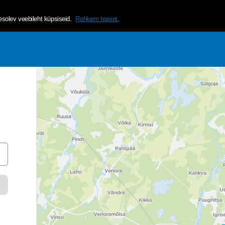
helvetica, arial, sans-serif;">Tagamaks lehe mugavama ja isikup&a
olev veebileht küpsiseid.
Rohkem teavet.