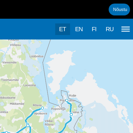
uml;rasema kasutamise, kasutab k&auml;esolev veebileht k&uuml;psis
Nõustu
ET
EN
FI
RU