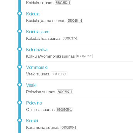
Koidula suunas
6500352-1
Koidula
Koidula jaama suunas
6500184-1
Koidula jaam
Kolodavitsa suunas
6500837-1
Kolodavitsa
Kõliküla/Võmmorski suunas
6500782-1
Võmmorski
Veski suunas
8600818-1
Veski
Polovina suunas
8600797-1
Polovina
Obinitsa suunas
8600505-1
Korski
Karamsina suunas
8600206-1