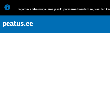
<p><span style="font-size: 10pt; line-height: 107%; font-family: 
Tagamaks lehe mugavama ja isikupärasema kasutamise, kasutab käes