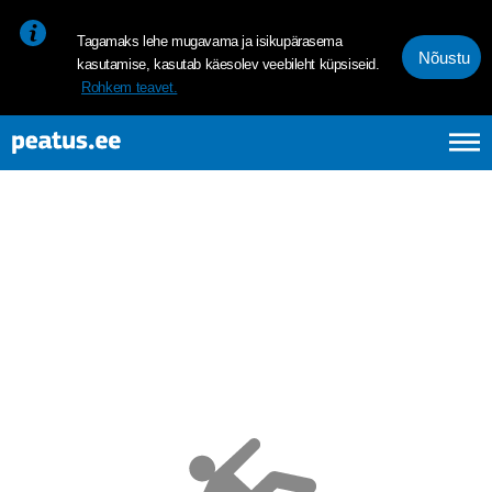
<p><span style="font-size: 10pt; line-height: 107%; font-family: 
Tagamaks lehe mugavama ja isikupärasema
Nõustu
kasutamise, kasutab käesolev veebileht küpsiseid.
Rohkem teavet.