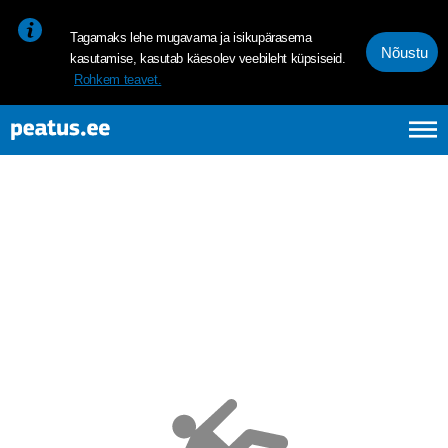
<p><span style="font-size: 10pt; line-height: 107%; font-family: 
Tagamaks lehe mugavama ja isikupärasema
Nõustu
kasutamise, kasutab käesolev veebileht küpsiseid.
Rohkem teavet.