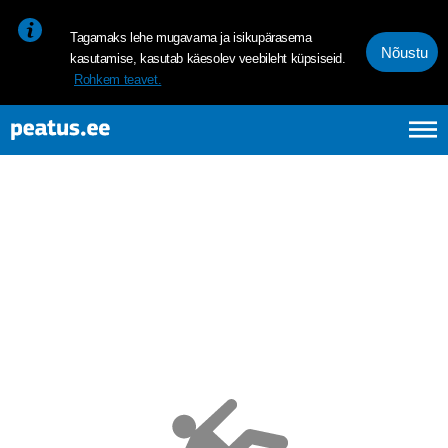
<p><span style="font-size: 10pt; line-height: 107%; font-family: 
Tagamaks lehe mugavama ja isikupärasema
Nõustu
kasutamise, kasutab käesolev veebileht küpsiseid.
Rohkem teavet.