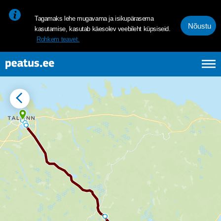
<p><span style="font-size: 10pt; line-height: 107%; font-family: 
Tagamaks lehe mugavama ja isikupärasema
Nõustu
kasutamise, kasutab käesolev veebileht küpsiseid.
Rohkem teavet.