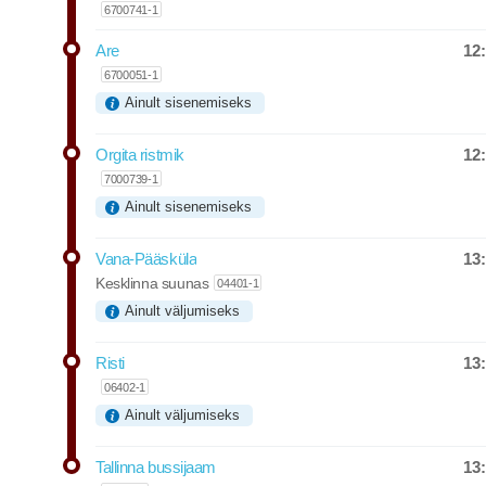
6700741-1
12
Are
Departure
6700051-1
Ainult sisenemiseks
12
Orgita ristmik
Departure
7000739-1
Ainult sisenemiseks
13
Vana-Pääsküla
Departure
Kesklinna suunas
04401-1
Ainult väljumiseks
13
Risti
Departure
06402-1
Ainult väljumiseks
13
Tallinna bussijaam
Departure