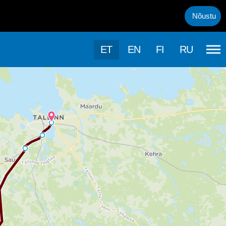
uml;rasema kasutamise, kasutab k&auml;esolev veebileht k&uuml;psis
Nõustu
ET
EN
FI
RU