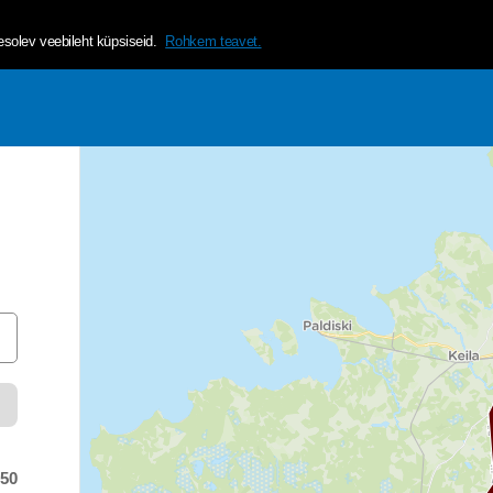
helvetica, arial, sans-serif;">Tagamaks lehe mugavama ja isikup&a
olev veebileht küpsiseid.
Rohkem teavet.
:50
 time was at