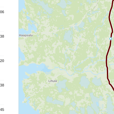
:06
 time was at
:38
 time was at
:20
 time was at
:38
 time was at
:45
 time was at