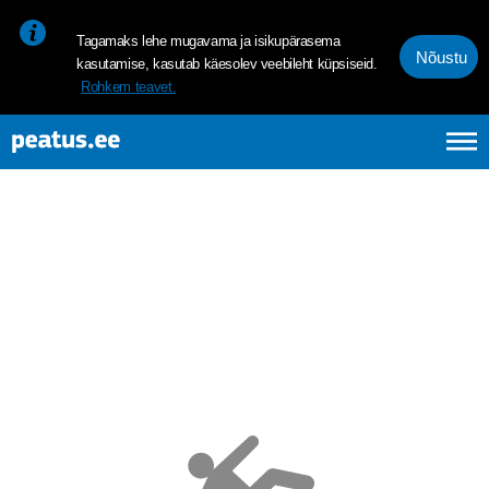
<p><span style="font-size: 10pt; line-height: 107%; font-family: 
Tagamaks lehe mugavama ja isikupärasema
Nõustu
kasutamise, kasutab käesolev veebileht küpsiseid.
Rohkem teavet.