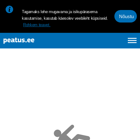
<p><span style="font-size: 10pt; line-height: 107%; font-family: 
Tagamaks lehe mugavama ja isikupärasema
Nõustu
kasutamise, kasutab käesolev veebileht küpsiseid.
Rohkem teavet.