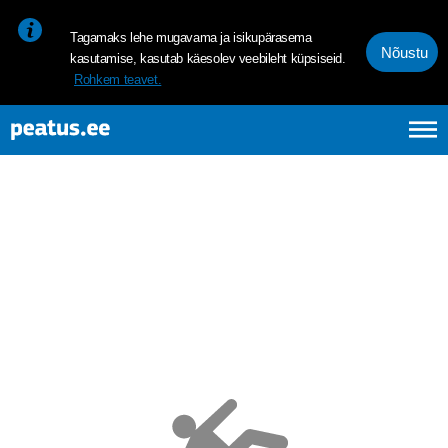
<p><span style="font-size: 10pt; line-height: 107%; font-family: 
Tagamaks lehe mugavama ja isikupärasema
Nõustu
kasutamise, kasutab käesolev veebileht küpsiseid.
Rohkem teavet.