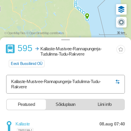
30 km
© OpenMapTiles
© OpenStreetMap contributors
Buss
595
Kallaste-Mustvee-Rannapungerja-
Tudulinna-Tudu-Rakvere
Eesti Bussiliinid OÜ
Vastupidine algus- ja sihtpunkt
Kallaste-Mustvee-Rannapungerja-Tudulinna-Tudu-
Rakvere
Peatused
Sõiduplaan
Liini info
stop-list-update.sr-instructions
08.aug 07:40
Kallaste
Departure time was at
7800198-1