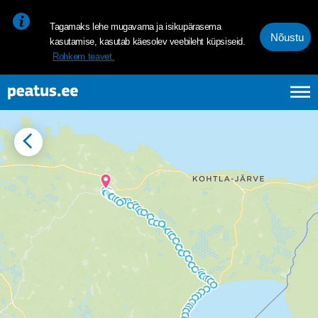
<p><span style="font-size: 10pt; line-height: 107%; font-family: 
Tagamaks lehe mugavama ja isikupärasema
Nõustu
kasutamise, kasutab käesolev veebileht küpsiseid.
Rohkem teavet.