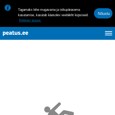
<p><span style="font-size: 10pt; line-height: 107%; font-family: 
Tagamaks lehe mugavama ja isikupärasema
Nõustu
kasutamise, kasutab käesolev veebileht küpsiseid.
Rohkem teavet.