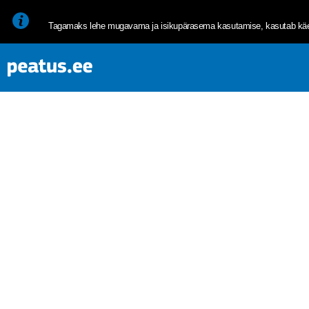
<p><span style="font-size: 10pt; line-height: 107%; font-family: 
Tagamaks lehe mugavama ja isikupärasema kasutamise, kasutab käes