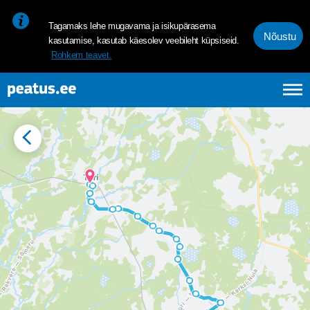
<p><span style="font-size: 10pt; line-height: 107%; font-family: 
Tagamaks lehe mugavama ja isikupärasema
Nõustu
kasutamise, kasutab käesolev veebileht küpsiseid.
Rohkem teavet.