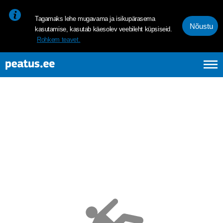
<p><span style="font-size: 10pt; line-height: 107%; font-family: 
Tagamaks lehe mugavama ja isikupärasema
Nõustu
kasutamise, kasutab käesolev veebileht küpsiseid.
Rohkem teavet.