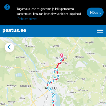
<p><span style="font-size: 10pt; line-height: 107%; font-family: 
Tagamaks lehe mugavama ja isikupärasema
Nõustu
kasutamise, kasutab käesolev veebileht küpsiseid.
Rohkem teavet.