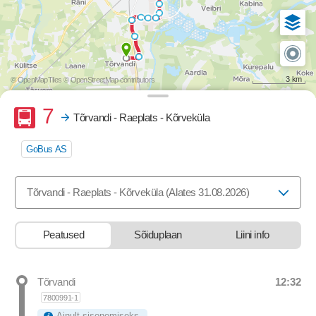
3 km
© OpenMapTiles
© OpenStreetMap contributors
Buss
7
Tõrvandi - Raeplats - Kõrveküla
GoBus AS
Valige marsruut, mida soovite vaadata
Tõrvandi - Raeplats - Kõrveküla (Alates 31.08.2026)
Peatused
Sõiduplaan
Liini info
12:32
Tõrvandi
Departure time
7800991-1
Ainult sisenemiseks