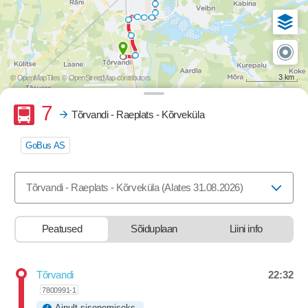
3 km
© OpenMapTiles
© OpenStreetMap contributors
Buss
7
Tõrvandi - Raeplats - Kõrveküla
GoBus AS
Valige marsruut, mida soovite vaadata
Tõrvandi - Raeplats - Kõrveküla (Alates 31.08.2026)
Peatused
Sõiduplaan
Liini info
22:32
Tõrvandi
Departure time
7800991-1
Ainult sisenemiseks