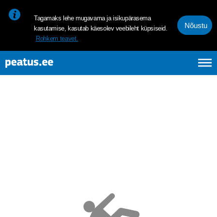
<p><span style="font-size: 10pt; line-height: 107%; font-family: 
Tagamaks lehe mugavama ja isikupärasema
Nõustu
kasutamise, kasutab käesolev veebileht küpsiseid.
Rohkem teavet.