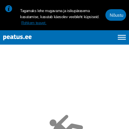
<p><span style="font-size: 10pt; line-height: 107%; font-family: 
Tagamaks lehe mugavama ja isikupärasema
Nõustu
kasutamise, kasutab käesolev veebileht küpsiseid.
Rohkem teavet.